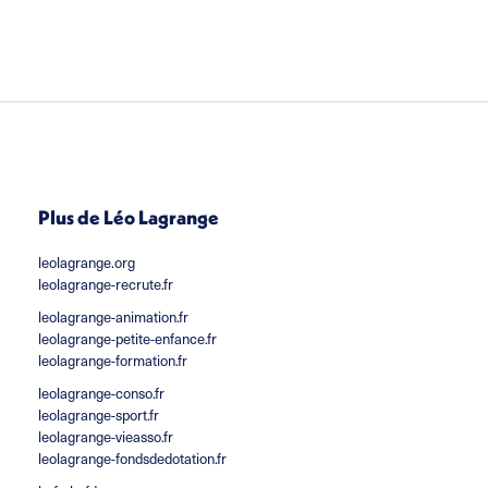
Plus de Léo Lagrange
leolagrange.org
leolagrange-recrute.fr
leolagrange-animation.fr
leolagrange-petite-enfance.fr
leolagrange-formation.fr
leolagrange-conso.fr
leolagrange-sport.fr
leolagrange-vieasso.fr
leolagrange-fondsdedotation.fr