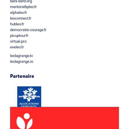
bafa-bafd.org
mentoratbyleo.fr
alphaleo.fr
leoconnect.fr
hubleo.fr
democratie-courage.fr
picuptour.fr
virtual.pro
eveleo.fr
leolagrange.tv
leolagrange.io
Partenaire